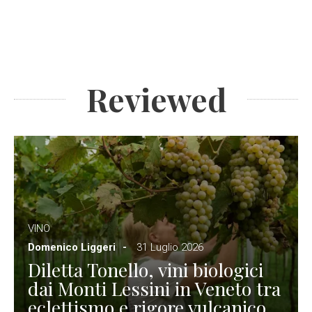
Reviewed
VINO
Domenico Liggeri
31 Luglio 2026
Diletta Tonello, vini biologici
dai Monti Lessini in Veneto tra
eclettismo e rigore vulcanico