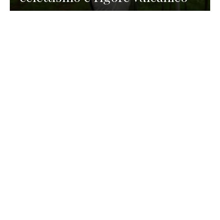
TURISMO
La redazione
30 Luglio 2026
La Spiaggetta di Scanno in
Abruzzo, immersa nella
natura di un lago meraviglioso