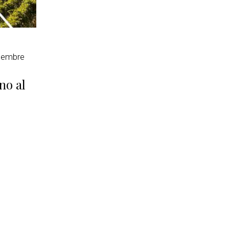
cembre
no al