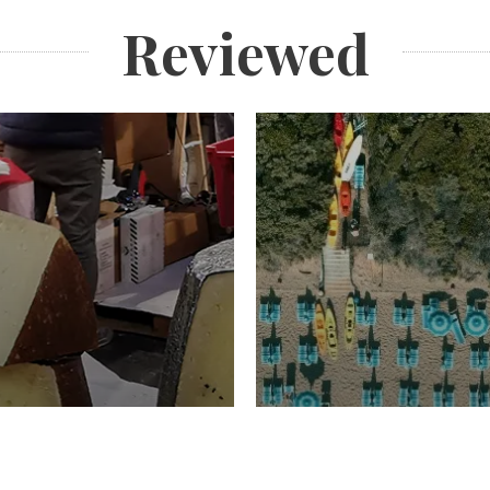
Reviewed
TURISMO
Domenico Liggeri
20 