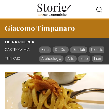
Giacomo Timpanaro
FILTRA RICERCA
GASTRONOMIA
Birra
De.Co.
Distillati
Ricette
TURISMO
Archeologia
Arte
Idee
Libri