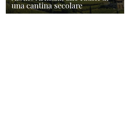
una cantina secolare
GASTRONOMIA
La redazione
23 Luglio 2026
I prodotti di Formaggi Picciau,
caseificio nei dintorni di
Cagliari in Sardegna