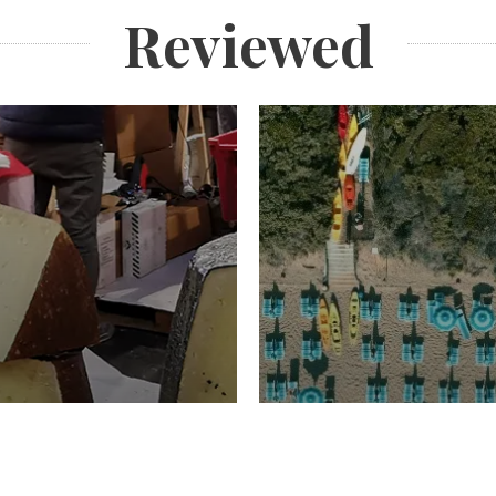
Reviewed
TURISMO
Domenico Liggeri
20 