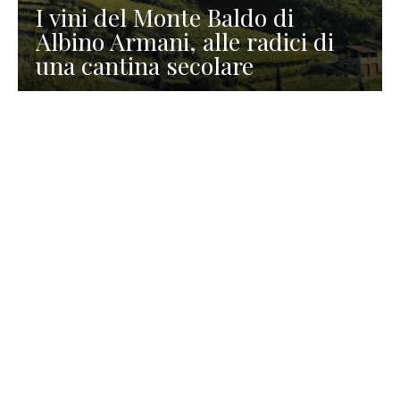
I vini del Monte Baldo di
Albino Armani, alle radici di
una cantina secolare
GASTRONOMIA
La redazione
23 Luglio 2026
I prodotti di Formaggi Picciau,
caseificio nei dintorni di
Cagliari in Sardegna