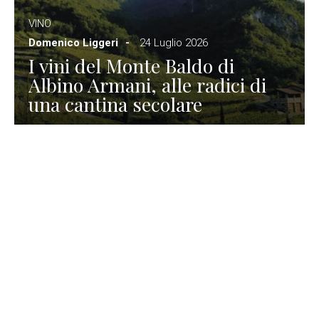
VINO
Domenico Liggeri
24 Luglio 2026
I vini del Monte Baldo di
Albino Armani, alle radici di
una cantina secolare
GASTRONOMIA
La redazione
23 Luglio 2026
I prodotti di Formaggi Picciau,
caseificio nei dintorni di