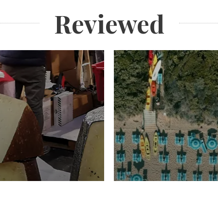
Reviewed
TURISMO
Domenico Liggeri
20 