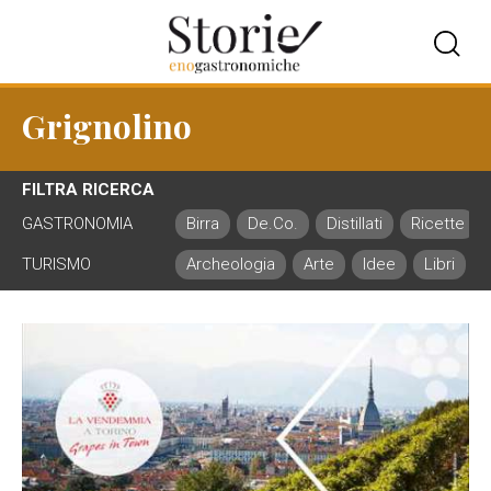
Grignolino
FILTRA RICERCA
GASTRONOMIA
Birra
De.Co.
Distillati
Ricette
TURISMO
Archeologia
Arte
Idee
Libri