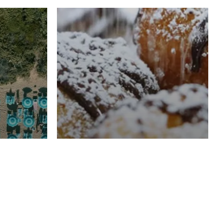
RISTORAZIONE
Luglio
Domenico Liggeri
21 Luglio
2026
el
Pasticceria La
na
Fenice a Porto San