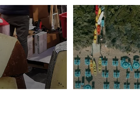
TURISMO
Domenico Liggeri
20 
2026
NOMIA
La spiaggia d
ione
23 Luglio 2026
otti di
Garden Tosca