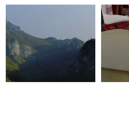
VINO
GASTRO
Domenico Liggeri
24 Luglio
2026
La redaz
I vini del Monte
I prod