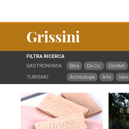
Grissini
FILTRA RICERCA
GASTRONOMIA
Birra
De.Co.
Distillati
TURISMO
Archeologia
Arte
Idee