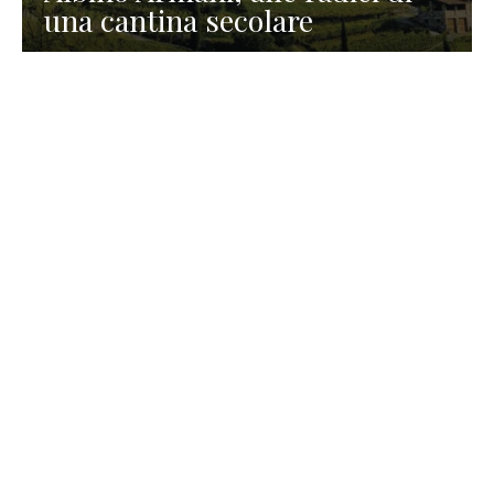
una cantina secolare
GASTRONOMIA
La redazione
23 Luglio 2026
I prodotti di Formaggi Picciau,
caseificio nei dintorni di
Cagliari in Sardegna