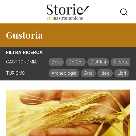
Gustoria
FILTRA RICERCA
GASTRONOMIA
Birra
De.Co.
Distillati
Ricette
TURISMO
Archeologia
Arte
Idee
Libri