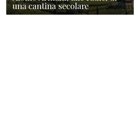
una cantina secolare
GASTRONOMIA
La redazione
23 Luglio 2026
I prodotti di Formaggi Picciau,
caseificio nei dintorni di
Cagliari in Sardegna