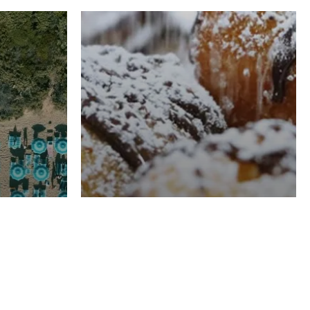
RISTORAZIONE
Luglio
Domenico Liggeri
21 Luglio
2026
el
Pasticceria La
na
Fenice a Porto San