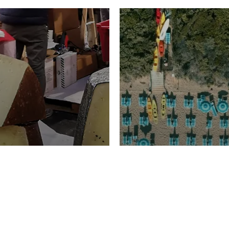
TURISMO
Domenico Liggeri
20 
2026
NOMIA
La spiaggia d
ione
23 Luglio 2026
otti di
Garden Tosca