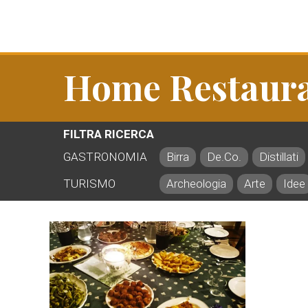
Home Restaur
FILTRA RICERCA
GASTRONOMIA
Birra
De.Co.
Distillati
TURISMO
Archeologia
Arte
Idee