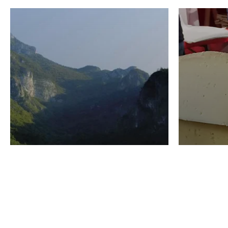
VINO
GASTRO
Domenico Liggeri
24 Luglio
2026
La redaz
I vini del Monte
I prod