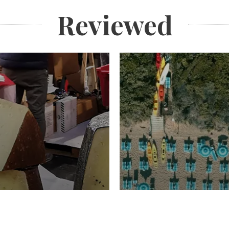
Reviewed
TURISMO
Domenico Liggeri
20 