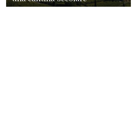
GASTRONOMIA
La redazione
23 Luglio 2026
I prodotti di Formaggi Picciau,
caseificio nei dintorni di
Cagliari in Sardegna