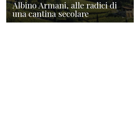
Albino Armani, alle radici di
una cantina secolare
GASTRONOMIA
La redazione
23 Luglio 2026
I prodotti di Formaggi Picciau,
caseificio nei dintorni di
Cagliari in Sardegna