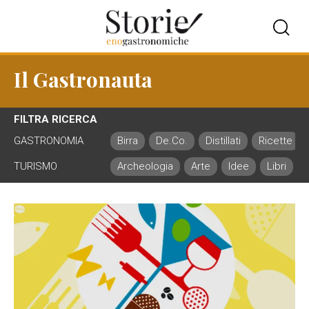
Il Gastronauta
FILTRA RICERCA
GASTRONOMIA
Birra
De.Co.
Distillati
Ricette
TURISMO
Archeologia
Arte
Idee
Libri