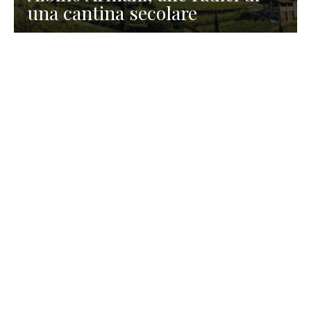
una cantina secolare
GASTRONOMIA
La redazione
23 Luglio 2026
I prodotti di Formaggi Picciau,
caseificio nei dintorni di
Cagliari in Sardegna