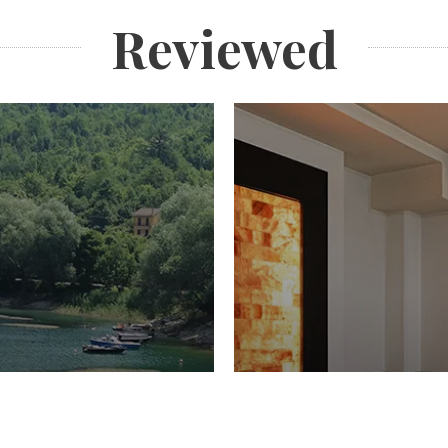
Reviewed
PIACERI
Domenico Liggeri
27 