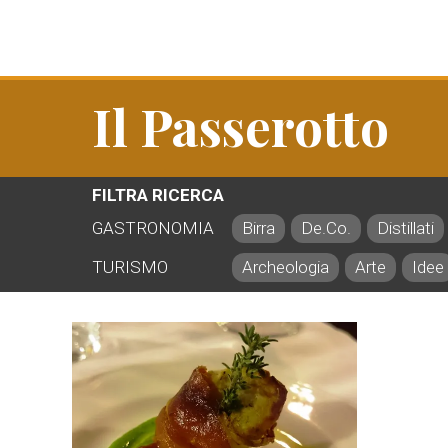
Il Passerotto
FILTRA RICERCA
GASTRONOMIA
Birra
De.Co.
Distillati
TURISMO
Archeologia
Arte
Idee