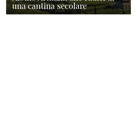
una cantina secolare
GASTRONOMIA
La redazione
23 Luglio 2026
I prodotti di Formaggi Picciau,
caseificio nei dintorni di
Cagliari in Sardegna