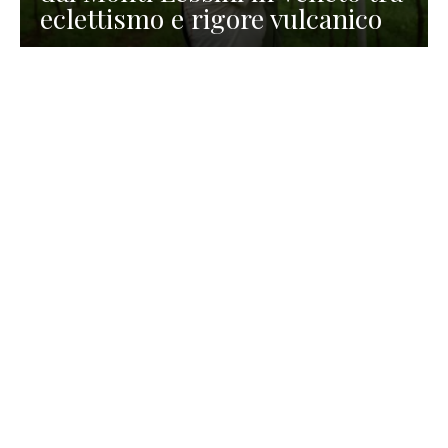
eclettismo e rigore vulcanico
TURISMO
La redazione
30 Luglio 2026
La Spiaggetta di Scanno in
Abruzzo, immersa nella
natura di un lago meraviglioso