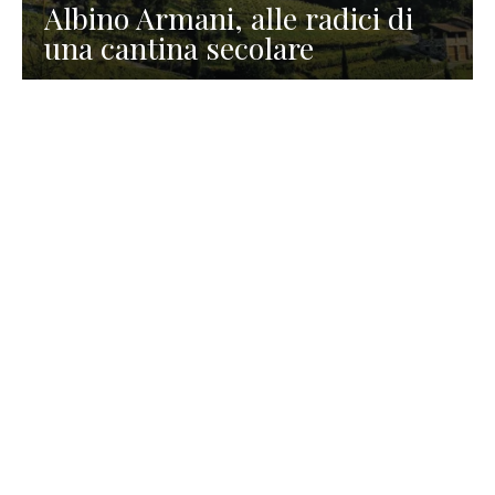
Albino Armani, alle radici di
una cantina secolare
GASTRONOMIA
La redazione
23 Luglio 2026
I prodotti di Formaggi Picciau,
caseificio nei dintorni di
Cagliari in Sardegna