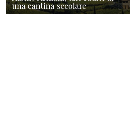
una cantina secolare
GASTRONOMIA
La redazione
23 Luglio 2026
I prodotti di Formaggi Picciau,
caseificio nei dintorni di
Cagliari in Sardegna