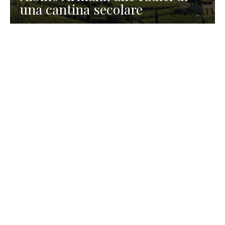
una cantina secolare
GASTRONOMIA
La redazione
23 Luglio 2026
I prodotti di Formaggi Picciau,
caseificio nei dintorni di
Cagliari in Sardegna