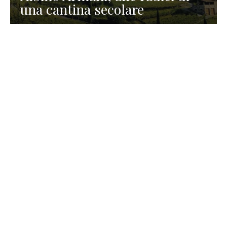
una cantina secolare
GASTRONOMIA
La redazione
23 Luglio 2026
I prodotti di Formaggi Picciau,
caseificio nei dintorni di
Cagliari in Sardegna