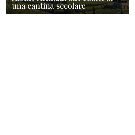
una cantina secolare
GASTRONOMIA
La redazione
23 Luglio 2026
I prodotti di Formaggi Picciau,
caseificio nei dintorni di
Cagliari in Sardegna