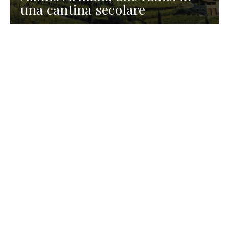
una cantina secolare
GASTRONOMIA
La redazione
23 Luglio 2026
I prodotti di Formaggi Picciau,
caseificio nei dintorni di
Cagliari in Sardegna