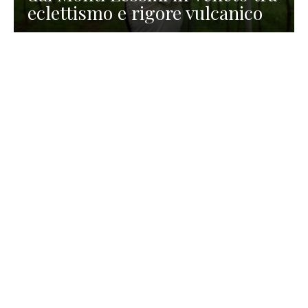
eclettismo e rigore vulcanico
TURISMO
La redazione
30 Luglio 2026
La Spiaggetta di Scanno in
Abruzzo, immersa nella
natura di un lago meraviglioso