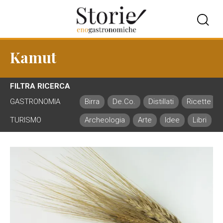
Kamut
FILTRA RICERCA
GASTRONOMIA
Birra
De.Co.
Distillati
Ricette
TURISMO
Archeologia
Arte
Idee
Libri