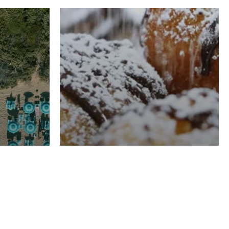
RISTORAZIONE
Luglio
Domenico Liggeri
21 Luglio
2026
el
Pasticceria La
na
Fenice a Porto San