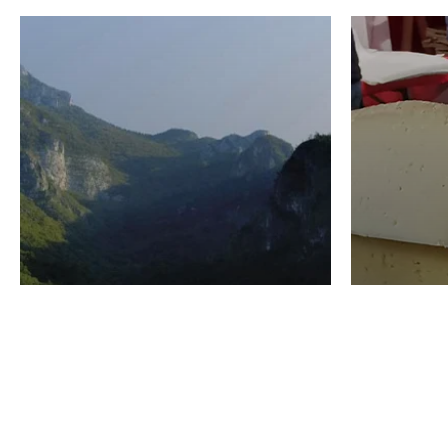
VINO
GASTRO
Domenico Liggeri
24 Luglio
2026
La redaz
I vini del Monte
I prod