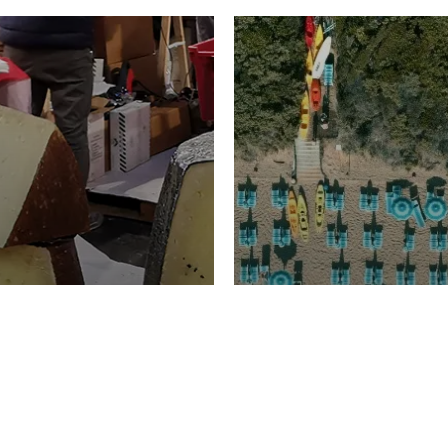
TURISMO
Domenico Liggeri
20 
2026
NOMIA
La spiaggia d
ione
23 Luglio 2026
otti di
Garden Tosca