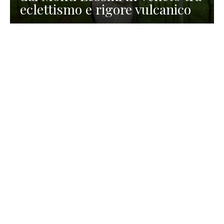
eclettismo e rigore vulcanico
TURISMO
La redazione
30 Luglio 2026
La Spiaggetta di Scanno in
Abruzzo, immersa nella
natura di un lago meraviglioso