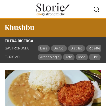
Khushbu
FILTRA RICERCA
GASTRONOMIA
Birra
De.Co.
Distillati
Ricette
TURISMO
Archeologia
Arte
Idee
Libri