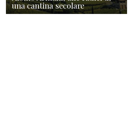
una cantina secolare
GASTRONOMIA
La redazione
23 Luglio 2026
I prodotti di Formaggi Picciau,
caseificio nei dintorni di
Cagliari in Sardegna