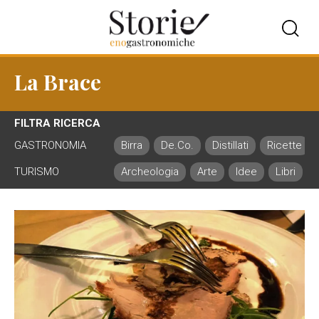
La Brace
FILTRA RICERCA
GASTRONOMIA
Birra
De.Co.
Distillati
Ricette
TURISMO
Archeologia
Arte
Idee
Libri