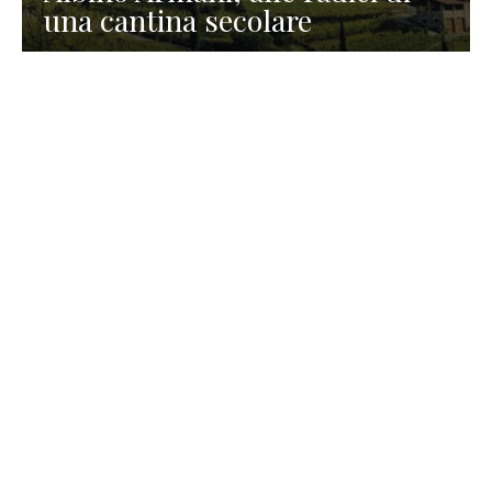
una cantina secolare
GASTRONOMIA
La redazione
23 Luglio 2026
I prodotti di Formaggi Picciau,
caseificio nei dintorni di
Cagliari in Sardegna