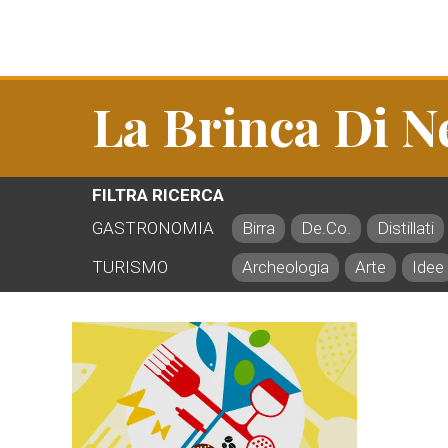
La Brinca Di N
FILTRA RICERCA
GASTRONOMIA
Birra
De.Co.
Distillati
TURISMO
Archeologia
Arte
Idee