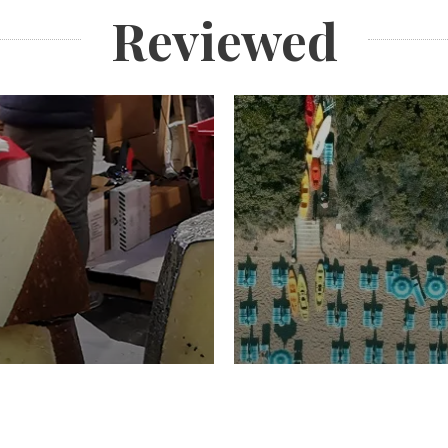
Reviewed
TURISMO
Domenico Liggeri
20 