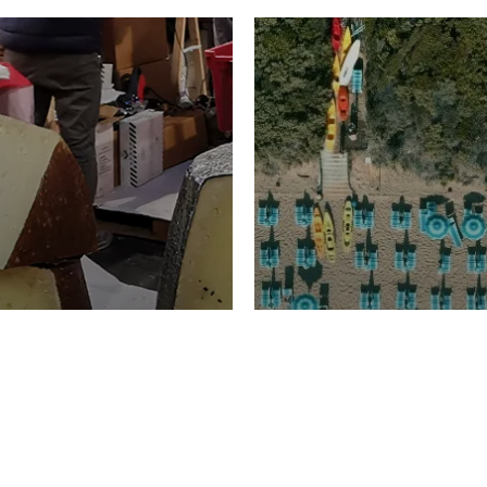
TURISMO
Domenico Liggeri
20 
2026
NOMIA
La spiaggia d
ione
23 Luglio 2026
otti di
Garden Tosca