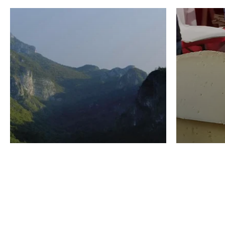
VINO
GASTRO
Domenico Liggeri
24 Luglio
2026
La redaz
I vini del Monte
I prod