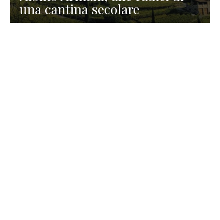
una cantina secolare
GASTRONOMIA
La redazione
23 Luglio 2026
I prodotti di Formaggi Picciau,
caseificio nei dintorni di
Cagliari in Sardegna