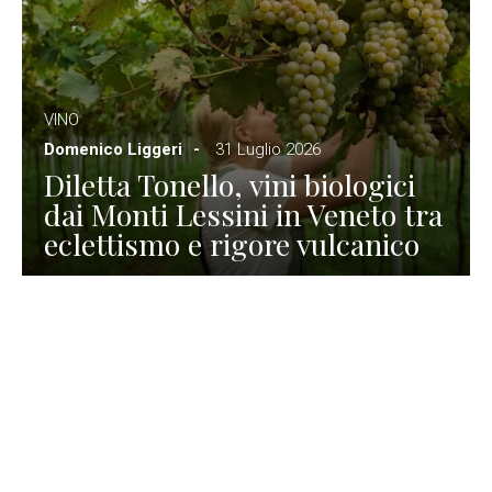
VINO
Domenico Liggeri
31 Luglio 2026
Diletta Tonello, vini biologici
dai Monti Lessini in Veneto tra
eclettismo e rigore vulcanico
TURISMO