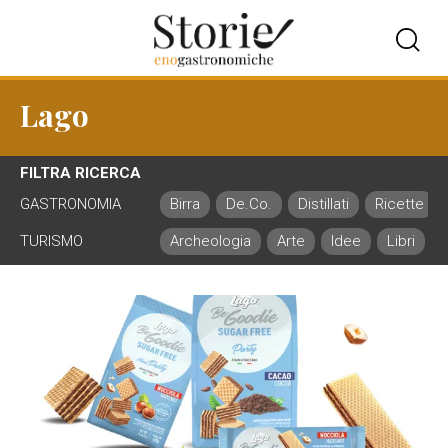
Lago
FILTRA RICERCA
GASTRONOMIA
Birra
De.Co.
Distillati
Ricette
TURISMO
Archeologia
Arte
Idee
Libri