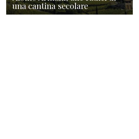
una cantina secolare
GASTRONOMIA
La redazione
23 Luglio 2026
I prodotti di Formaggi Picciau,
caseificio nei dintorni di
Cagliari in Sardegna