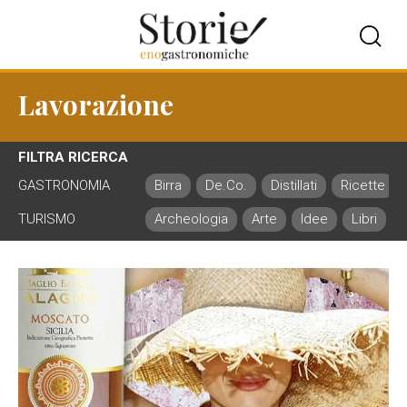
Lavorazione
FILTRA RICERCA
GASTRONOMIA
Birra
De.Co.
Distillati
Ricette
TURISMO
Archeologia
Arte
Idee
Libri