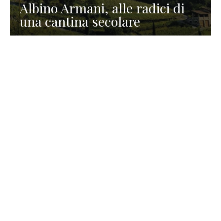
Albino Armani, alle radici di
una cantina secolare
GASTRONOMIA
La redazione
23 Luglio 2026
I prodotti di Formaggi Picciau,
caseificio nei dintorni di
Cagliari in Sardegna