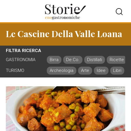
Le Cascine Della Valle Loana
FILTRA RICERCA
GASTRONOMIA
Birra
De.Co.
Distillati
Ricette
TURISMO
Archeologia
Arte
Idee
Libri