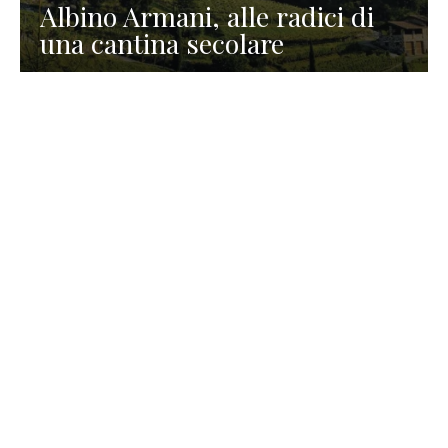
Albino Armani, alle radici di
una cantina secolare
GASTRONOMIA
La redazione
23 Luglio 2026
I prodotti di Formaggi Picciau,
caseificio nei dintorni di
Cagliari in Sardegna