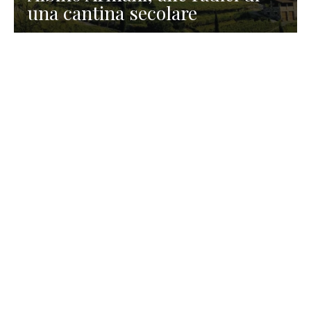
una cantina secolare
GASTRONOMIA
La redazione
23 Luglio 2026
I prodotti di Formaggi Picciau,
caseificio nei dintorni di
Cagliari in Sardegna