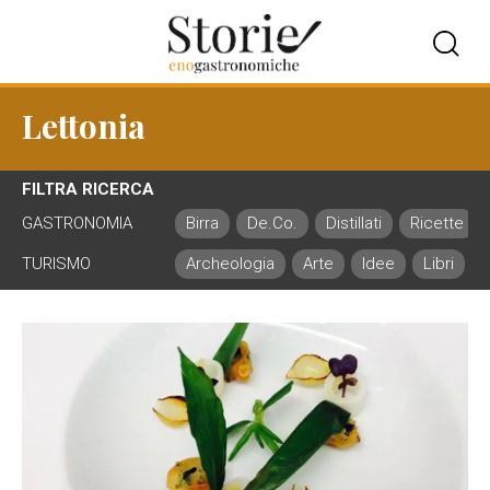
Lettonia
FILTRA RICERCA
GASTRONOMIA
Birra
De.Co.
Distillati
Ricette
TURISMO
Archeologia
Arte
Idee
Libri