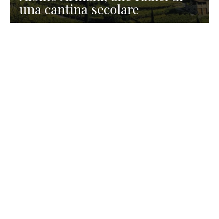
una cantina secolare
GASTRONOMIA
La redazione
23 Luglio 2026
I prodotti di Formaggi Picciau,
caseificio nei dintorni di
Cagliari in Sardegna