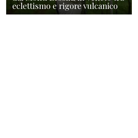
eclettismo e rigore vulcanico
TURISMO
La redazione
30 Luglio 2026
La Spiaggetta di Scanno in
Abruzzo, immersa nella
natura di un lago meraviglioso