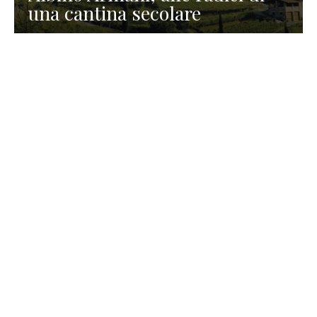
una cantina secolare
GASTRONOMIA
La redazione
23 Luglio 2026
I prodotti di Formaggi Picciau,
caseificio nei dintorni di
Cagliari in Sardegna