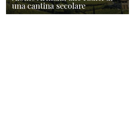
una cantina secolare
GASTRONOMIA
La redazione
23 Luglio 2026
I prodotti di Formaggi Picciau,
caseificio nei dintorni di
Cagliari in Sardegna