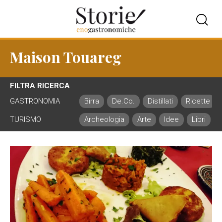
Maison Touareg
FILTRA RICERCA
GASTRONOMIA
Birra
De.Co.
Distillati
Ricette
TURISMO
Archeologia
Arte
Idee
Libri