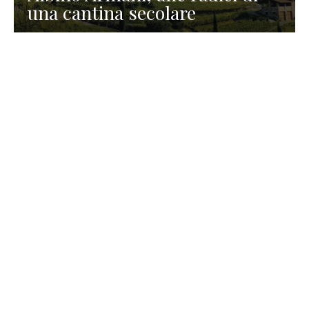
una cantina secolare
GASTRONOMIA
La redazione
23 Luglio 2026
I prodotti di Formaggi Picciau,
caseificio nei dintorni di
Cagliari in Sardegna