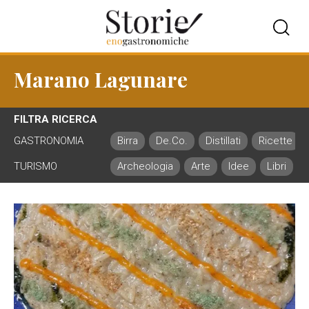
Marano Lagunare
FILTRA RICERCA
GASTRONOMIA
Birra
De.Co.
Distillati
Ricette
TURISMO
Archeologia
Arte
Idee
Libri