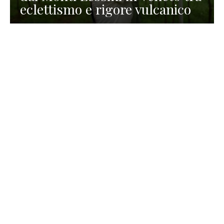
eclettismo e rigore vulcanico
TURISMO
La redazione
30 Luglio 2026
La Spiaggetta di Scanno in
Abruzzo, immersa nella
natura di un lago meraviglioso