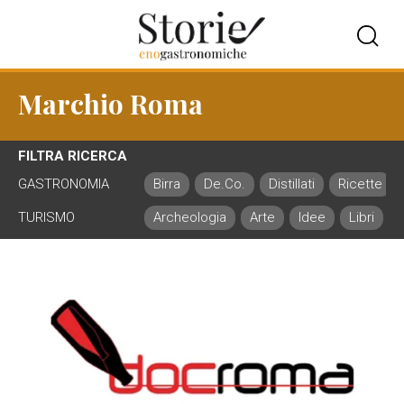
Marchio Roma
FILTRA RICERCA
GASTRONOMIA
Birra
De.Co.
Distillati
Ricette
TURISMO
Archeologia
Arte
Idee
Libri