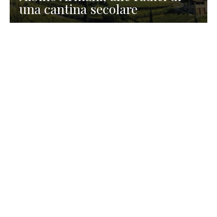
una cantina secolare
GASTRONOMIA
La redazione
23 Luglio 2026
I prodotti di Formaggi Picciau,
caseificio nei dintorni di
Cagliari in Sardegna