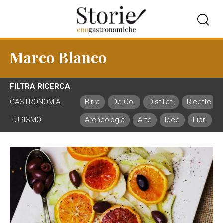
Marco Blanco
FILTRA RICERCA
GASTRONOMIA
Birra
De.Co.
Distillati
Ricette
TURISMO
Archeologia
Arte
Idee
Libri