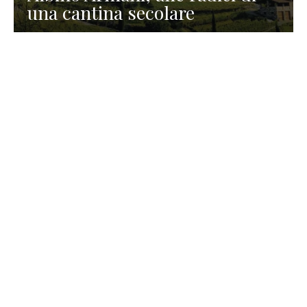
una cantina secolare
GASTRONOMIA
La redazione
23 Luglio 2026
I prodotti di Formaggi Picciau,
caseificio nei dintorni di
Cagliari in Sardegna