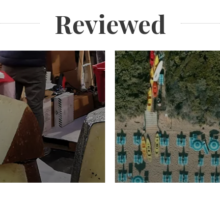
Reviewed
TURISMO
Domenico Liggeri
20 