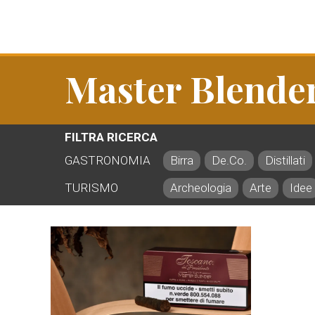
Master Blende
FILTRA RICERCA
GASTRONOMIA
Birra
De.Co.
Distillati
TURISMO
Archeologia
Arte
Idee