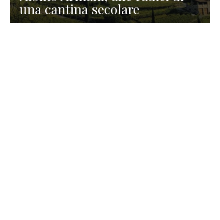
una cantina secolare
GASTRONOMIA
La redazione
23 Luglio 2026
I prodotti di Formaggi Picciau,
caseificio nei dintorni di
Cagliari in Sardegna